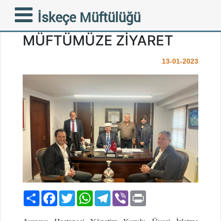
AVRASYA HASTANELER
İskeçe Müftülüğü
GRUBUNDAN
MÜFTÜMÜZE ZİYARET
13-01-2023
Paylaş
Facebook
Twitter
WhatsApp
Telegram
Viber
Print