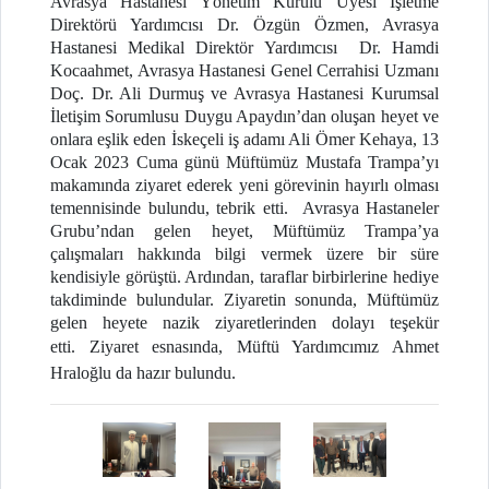
Avrasya Hastanesi Yönetim Kurulu Üyesi İşletme
Direktörü Yardımcısı Dr. Özgün Özmen, Avrasya
Hastanesi Medikal Direktör Yardımcısı Dr. Hamdi
Kocaahmet, Avrasya Hastanesi Genel Cerrahisi Uzmanı
Doç. Dr. Ali Durmuş ve Avrasya Hastanesi Kurumsal
İletişim Sorumlusu Duygu Apaydın’dan oluşan heyet ve
onlara eşlik eden İskeçeli iş adamı Ali Ömer Kehaya, 13
Ocak 2023 Cuma günü Müftümüz Mustafa Trampa’yı
makamında ziyaret ederek yeni görevinin hayırlı olması
temennisinde bulundu, tebrik etti.
Avrasya Hastaneler
Grubu’ndan gelen heyet, Müftümüz Trampa’ya
çalışmaları hakkında bilgi vermek üzere bir süre
kendisiyle görüştü. Ardından, taraflar birbirlerine hediye
takdiminde bulundular. Ziyaretin sonunda, Müftümüz
gelen heyete nazik ziyaretlerinden dolayı teşekür
etti.
Ziyaret esnasında, Müftü Yardımcımız Ahmet
Hraloğlu da hazır bulundu.