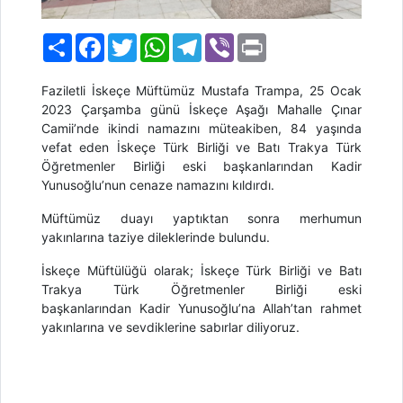
Paylaş
Facebook
Twitter
WhatsApp
Telegram
Viber
Print
Faziletli İskeçe Müftümüz Mustafa Trampa,
25 Ocak
2023 Çarşamba günü İskeçe Aşağı Mahalle Çınar
Camii’nde ikindi namazını müteakiben, 84 yaşında
vefat eden İskeçe
Türk Birliği ve
Batı Trakya
Türk
Öğretmenler Birliği eski başkanlarından
Kadir
Yunusoğlu’nun
cenaze namazını kıldırdı.
Müftümüz duayı yaptıktan sonra
merhum
un
yakınlarına taziye dileklerinde bulundu.
İskeçe Müftülüğü olarak;
İskeçe
Türk Birliği ve
Batı
Trakya
Türk Öğretmenler Birliği eski
başkanlarından
Kadir Yunusoğlu’na
Allah’tan rahmet
yakınlarına ve sevdiklerine sabırlar diliyoruz.