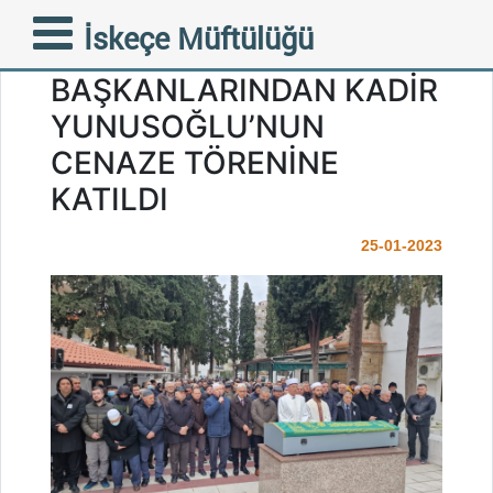
MÜFTÜMÜZ ESKİ İTB VE
İskeçe Müftülüğü
BTTÖB
BAŞKANLARINDAN KADİR
YUNUSOĞLU’NUN
CENAZE TÖRENİNE
KATILDI
25-01-2023