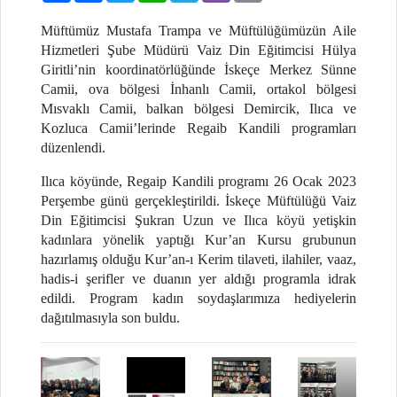
Müftümüz Mustafa Trampa ve Müftülüğümüzün Aile
Hizmetleri Şube Müdürü Vaiz Din Eğitimcisi Hülya
Giritli’nin koordinatörlüğünde İskeçe Merkez Sünne
Camii, ova bölgesi İnhanlı Camii, ortakol bölgesi
Mısvaklı Camii, balkan bölgesi Demircik, Ilıca ve
Kozluca Camii’lerinde Regaib Kandili programları
düzenlendi.
Ilıca köyünde, Regaip Kandili programı 26 Ocak 2023
Perşembe günü gerçekleştirildi. İskeçe Müftülüğü Vaiz
Din Eğitimcisi Şukran Uzun ve Ilıca köyü yetişkin
kadınlara yönelik yaptığı Kur’an Kursu grubunun
hazırlamış olduğu Kur’an-ı Kerim tilaveti, ilahiler, vaaz,
hadis-i şerifler ve duanın yer aldığı programla idrak
edildi. Program kadın soydaşlarımıza hediyelerin
dağıtılmasıyla son buldu.