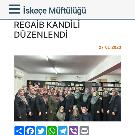
ILICA KÖYÜNDE
İskeçe Müftülüğü
KADINLARA YÖNELİK
REGAİB KANDİLİ
DÜZENLENDİ
27-01-2023
Paylaş
Facebook
Twitter
WhatsApp
Telegram
Viber
Print