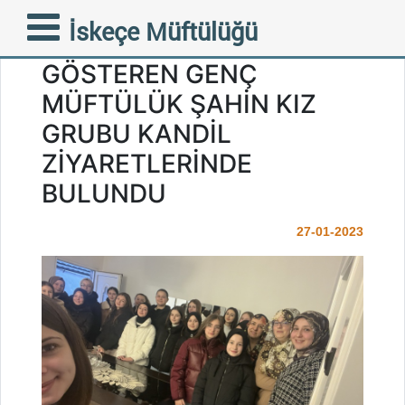
MÜFTÜLÜĞÜMÜZÜN
İskeçe Müftülüğü
BÜNYESİNDE FAALİYET
GÖSTEREN GENÇ
MÜFTÜLÜK ŞAHİN KIZ
GRUBU KANDİL
ZİYARETLERİNDE
BULUNDU
27-01-2023