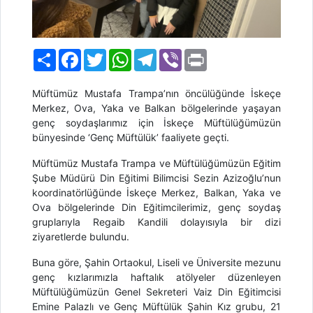
Paylaş
Facebook
Twitter
WhatsApp
Telegram
Viber
Print
Müftümüz Mustafa Trampa’nın öncülüğünde İskeçe
Merkez, Ova, Yaka ve Balkan bölgelerinde yaşayan
genç soydaşlarımız için
İskeçe Müftülüğümüzün
bünyesinde
‘Genç Müftülük’
faaliyete geçti.
Müftümüz Mustafa Trampa ve Müftülüğümüzün Eğitim
Şube Müdürü Din Eğitimi Bilimcisi
Sezin Azizoğlu
’nun
koordinatörlüğünde İskeçe Merkez, Balkan, Yaka ve
Ova bölgelerinde Din Eğitimcilerimiz, genç soydaş
gruplarıyla Regaib Kandili dolayısıyla bir dizi
ziyaretlerde bulundu.
Buna göre,
Şahin
O
rtaokul
,
L
iseli
ve Üniversite mezunu
gen
ç
k
ı
zlar
ı
m
ı
zla haftal
ı
k at
ö
lyeler d
ü
zenleyen
Müftülüğümüzün Genel Sekreteri Vaiz Din Eğitimcisi
Emine Palazlı
ve Genç Müftülük
Şahin
Kız grubu, 21