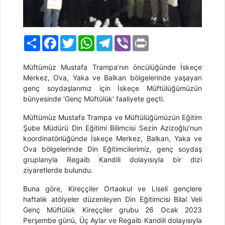
Paylaş
Facebook
Twitter
WhatsApp
Telegram
Viber
Print
Müftümüz Mustafa Trampa’nın öncülüğünde İskeçe
Merkez, Ova, Yaka ve Balkan bölgelerinde yaşayan
genç soydaşlarımız için
İskeçe Müftülüğümüzün
bünyesinde
‘Genç Müftülük’
faaliyete geçti.
Müftümüz Mustafa Trampa ve Müftülüğümüzün Eğitim
Şube Müdürü Din Eğitimi Bilimcisi
Sezin Azizoğlu
’nun
koordinatörlüğünde İskeçe Merkez, Balkan, Yaka ve
Ova bölgelerinde Din Eğitimcilerimiz, genç soydaş
gruplarıyla Regaib Kandili dolayısıyla bir dizi
ziyaretlerde bulundu.
Buna göre
, Kireççiler
O
rtaokul
ve
L
iseli
gençlere
haftal
ı
k at
ö
lyeler d
ü
zenleyen
Din Eğitimcisi Bilal Veli
Genç Müftülük
Kireççiler
grubu
2
6
Ocak 2023
Perşembe
günü
,
Üç Aylar ve Regaib Kandili dolayısıyla