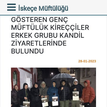
MÜFTÜLÜĞÜMÜZÜN
İskeçe Müftülüğü
BÜNYESİNDE FAALİYET
GÖSTEREN GENÇ
MÜFTÜLÜK KİREÇÇİLER
ERKEK GRUBU KANDİL
ZİYARETLERİNDE
BULUNDU
28-01-2023