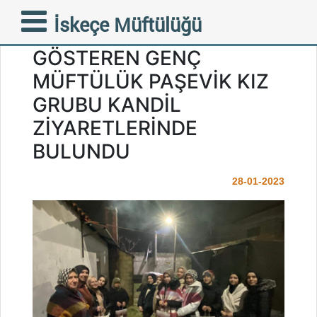
MÜFTÜLÜĞÜMÜZÜN
İskeçe Müftülüğü
BÜNYESİNDE FAALİYET
GÖSTEREN GENÇ
MÜFTÜLÜK PAŞEVİK KIZ
GRUBU KANDİL
ZİYARETLERİNDE
BULUNDU
28-01-2023