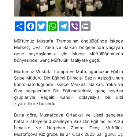
Paylaş
Facebook
Twitter
WhatsApp
Telegram
Viber
Print
Müftümüz Mustafa Trampa’nın öncülüğünde İskeçe
Merkez, Ova, Yaka ve Balkan bölgelerinde yaşayan
genç soydaşlarımız için
İskeçe Müftülüğümüzün
bünyesinde
‘Genç Müftülük’
faaliyete geçti.
Müftümüz Mustafa Trampa ve Müftülüğümüzün Eğitim
Şube Müdürü Din Eğitimi Bilimcisi
Sezin Azizoğlu
’nun
koordinatörlüğünde İskeçe Merkez, Balkan, Yaka ve
Ova bölgelerinde Din Eğitimcilerimiz, genç soydaş
gruplarıyla Regaib Kandili dolayısıyla bir dizi
ziyaretlerde bulundu.
Buna göre
, Mustafçova
O
rtaokul
ve
L
iseli
gençlere
haftal
ı
k at
ö
lyeler d
ü
zenleyen
Vaiz Din Eğitimcileri Arzu
İsmailko ve Nagehan Zümre
Genç Müftülük
Mustafçova Kız
grubu
ile
2
4
Ocak 2023
Salı
günü
,
Üç