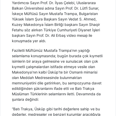
Yardımcısı Sayın Prof. Dr. İlyas Çelebi, Uluslararası
Balkan Üniversitesi adına Sayın Prof. Dr. Lütfi Sunar,
İskeçe Müftüsü Sayın Mustafa Trampa, Bulgaristan
Yüksek İslam Şura Başkanı Sayın Vedat S. Ahmed,
Kuzey Makedonya İslam Birliği başkanı Sayın Shaqir
Fetahu söz alırken Türkiye Cumhuriyeti Diyanet İşleri
başkanı Sayın Prof. Dr. Ali Erbaş video mesajı ile
konuşmada yer aldı.
Faziletli Müftümüz Mustafa Trampa’nın yaptığı
selamlama konuşmasında; bugün burada çok kıymetli
isimlerin bir araya gelmesine ve sunulacak olan çok
kıymetli çalışmalardan istifade etmeye vesile olan
Makedonya’nın kalbi Üsküp’te bir Osmanlı mimarisi
olan Meddah Medresesinde bulunmaktan
memnuniyetini dile getirirken, bu sempozyuma davet
edildiğinden şükranlarını ifade etti ve Batı Trakya
Müslüman Türklerinin selamlarını iletti. Devamında da
şunlara değindi:
“Batı Trakya, Üsküp gibi tarihi değerlere sahip ve bu
değerler, medreseler ve benzeri kurumlar aracılığıyla