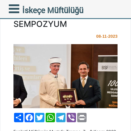
ÜSKÜP’TE
İskeçe Müftülüğü
ULUSLARARASI
SEMPOZYUM
08-11-2023
Paylaş
Facebook
Twitter
WhatsApp
Telegram
Viber
Print