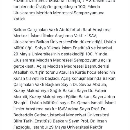
Faziletli Müftümüz Mustafa Trampa, 7 – 8 Kasım 2023
tarihlerinde Üsküp’te gerçekleşen 100. Yılında
Uluslararası Meddah Medresesi Sempozyumuna
katıldı.
Balkan Çalışmaları Vakfı Abdülfettah Rauf Araştırma
Merkezi, İslami İlimler Araştırma Vakfı - İSAV,
Uluslararası Balkan Üniversitesi’nin düzenlediği, Üsküp
Müftülüğü, Sofya Yüksek İslam Enstitüsü ve İstanbul
29 Mayıs Üniversitesi’nin desteklediği 100. Yılında
Uluslararası Meddah Medresesi Sempozyumu açılışı
gerçekleşti. Açılış Meddah Medresesi Başmüderrisi
Ataullah Kurtiş’in torunu Ataullah Kurtiş hoca efendinin
Kur’an tilaveti ile başladı. Açılış konuşmalarında Balkan
Çalışmaları Vakfı Başkanı Sayın Dr. Sevba Abdula,
Kuzey Makedonya Sağlık Bakanı Sayın Dr. Fatmir
Mexhiti, Kuzey Makedonya Eğitim Bakanı Sayın Jeton
Shaqiri, Üsküp Müftüsü sayın Dr. Qenan Ismaili, İslami
İlimler Araştırma Vakfı - ISAV adına Sayın Prof. Dr.
Bedreddin Çetiner, İstanbul Medeniyet Üniversitesi
Bilim Tarihi Enstitüsü Başkanı Sayın Prof. Dr. İhsan
Fazlıoğlu, İstanbul 29 Mayıs Üniversitesi Rektör