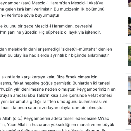
. Peygamber (sav) Mescid-i Haram’dan Mescid-i Aksâ’ya
gelen İsrâ ismi verilmiştir. Bu mucizenin ilk bölümünü
’an-ı Kerim’de şöyle buyurmuştur:
iye kulunu bir gece Mescid-i Haram’dan, çevresini
ın şanı ne yücedir. Hiç şüphesiz o, layıkıyla işitendir,
an meleklerin dahi erişemediği “sidretü’l-münteha” denilen
en bu olay ise hadislerde ayrıntılı bir biçimde anlatılmıştır.
ıkıntılarla karşı karşıya kalır. Bize örnek olması için
laşmış, fakat hepsine göğüs germiştir. Bunlardan iki tanesi
 “hüzün yılı” denilmesine neden olmuştur. Peygamberimizin en
ruyan amcası Ebu Talib’in kısa süre içerisinde vefat etmesi
yeni bir umutla gittiği Taif’ten umduğunu bulamaması ve
lması da onun sabrını zorlayan olaylardan biri olmuştur.
e Allah (c.c.) Peygamberini adeta teselli edercesine Mi’rac
)’in, Yüce Allah’ın huzuruna yükseldiği en manalı ve en büyük
 insanlığın önüne açılmış sınırsız bir yükseliş ufkudur. Bu