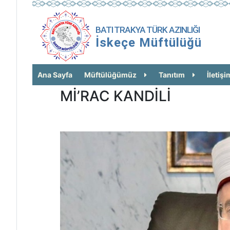
BATI TRAKYA TÜRK AZINLIĞI
İskeçe Müftülüğü
Ana Sayfa
Müftülüğümüz
Tanıtım
İletişi
Mİ’RAC KANDİLİ