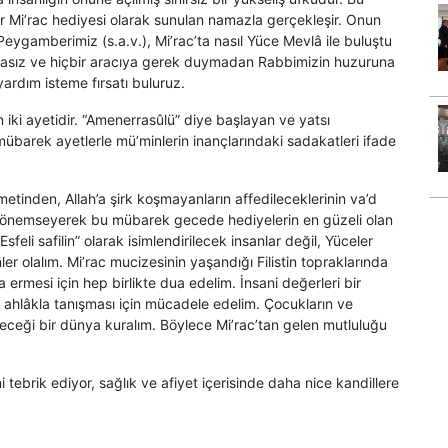
bir Mi’rac hediyesi olarak sunulan namazla gerçekleşir. Onun
 Peygamberimiz (s.a.v.), Mi’rac’ta nasıl Yüce Mevlâ ile buluştu
ıtasız ve hiçbir aracıya gerek duymadan Rabbimizin huzuruna
rdım isteme fırsatı buluruz.
n iki ayetidir. “Amenerrasûlü” diye başlayan ve yatsı
barek ayetlerle mü’minlerin inançlarındaki sadakatleri ifade
tinden, Allah’a şirk koşmayanların affedileceklerinin va’d
ları önemseyerek bu mübarek gecede hediyelerin en güzeli olan
eli safilin” olarak isimlendirilecek insanlar değil, Yüceler
 olalım. Mi’rac mucizesinin yaşandığı Filistin topraklarında
rmesi için hep birlikte dua edelim. İnsani değerleri bir
ahlâkla tanışması için mücadele edelim. Çocukların ve
eceği bir dünya kuralım. Böylece Mi’rac’tan gelen mutluluğu
 tebrik ediyor, sağlık ve afiyet içerisinde daha nice kandillere