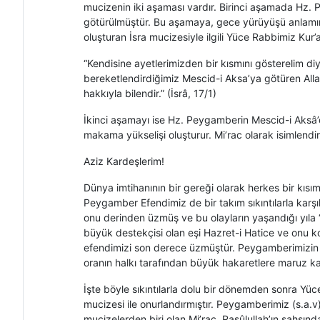
mucizenin iki aşaması vardır. Birinci aşamada Hz
götürülmüştür. Bu aşamaya, gece yürüyüşü anlamına 
oluşturan İsra mucizesiyle ilgili Yüce Rabbimiz Kur
“Kendisine ayetlerimizden bir kısmını gösterelim d
bereketlendirdiğimiz Mescid-i Aksa’ya götüren Allah’
hakkıyla bilendir.” (İsrâ, 17/1)
İkinci aşamayı ise Hz. Peygamberin Mescid-i Aksâ’d
makama yükselişi oluşturur. Mi’rac olarak isimlendiril
Aziz Kardeşlerim!
Dünya imtihanının bir gereği olarak herkes bir kısım s
Peygamber Efendimiz de bir takım sıkıntılarla karşı
onu derinden üzmüş ve bu olayların yaşandığı yıla
büyük destekçisi olan eşi Hazret-i Hatice ve onu ko
efendimizi son derece üzmüştür. Peygamberimizin 
oranın halkı tarafından büyük hakaretlere maruz ka
İşte böyle sıkıntılarla dolu bir dönemden sonra Yüc
mucizesi ile onurlandırmıştır. Peygamberimiz (s.a.v
mucizelerden biri olan Mi’rac, Rasûlullah’ın şahsında