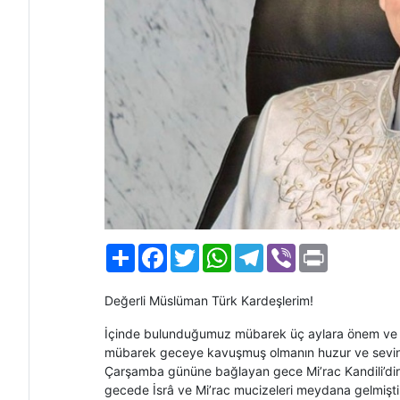
Paylaş
Facebook
Twitter
WhatsApp
Telegram
Viber
Print
Değerli Müslüman Türk Kardeşlerim!
İçinde bulunduğumuz mübarek üç aylara önem ve an
mübarek geceye kavuşmuş olmanın huzur ve sevinci
Çarşamba gününe bağlayan gece Mi’rac Kandili’dir. 
gecede İsrâ ve Mi’rac mucizeleri meydana gelmişti