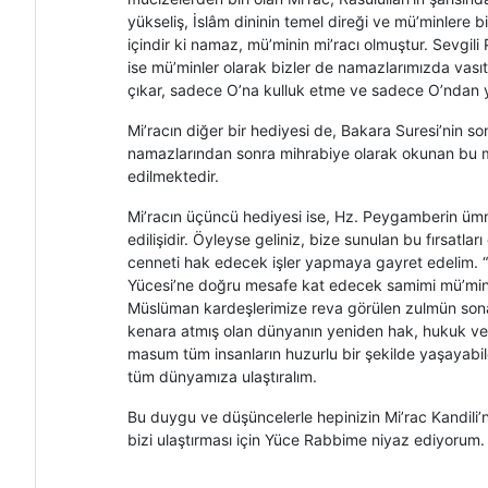
yükseliş, İslâm dininin temel direği ve mü’minlere 
içindir ki namaz, mü’minin mi’racı olmuştur. Sevgili
ise mü’minler olarak bizler de namazlarımızda vas
çıkar, sadece O’na kulluk etme ve sadece O’ndan ya
Mi’racın diğer bir hediyesi de, Bakara Suresi’nin so
namazlarından sonra mihrabiye olarak okunan bu mü
edilmektedir.
Mi’racın üçüncü hediyesi ise, Hz. Peygamberin ümme
edilişidir. Öyleyse geliniz, bize sunulan bu fırsat
cenneti hak edecek işler yapmaya gayret edelim. “Esf
Yücesi’ne doğru mesafe kat edecek samimi mü’minler
Müslüman kardeşlerimize reva görülen zulmün sona e
kenara atmış olan dünyanın yeniden hak, hukuk ve 
masum tüm insanların huzurlu bir şekilde yaşayabil
tüm dünyamıza ulaştıralım.
Bu duygu ve düşüncelerle hepinizin Mi’rac Kandili’ni
bizi ulaştırması için Yüce Rabbime niyaz ediyorum.