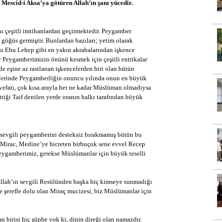
 Mescid-i Aksa’ya götüren Allah’ın şanı yücedir.
ını çeşitli imtihanlardan geçirmektedir. Peygamber
e göğüs germiştir. Bunlardan bazıları; yetim olarak
ı Ebu Lehep gibi en yakın akrabalarından işkence
 Peygamberimizin önünü kesmek için çeşitli entrikalar
nde eşine az rastlanan işkencelerden biri olan bütün
nlerinde Peygamberliğin onuncu yılında onun en büyük
 vefatı, çok kısa arayla her ne kadar Müslüman olmadıysa
iği Taif denilen yerde oranın halkı tarafından büyük
n sevgili peygamberini desteksiz bırakmamış bütün bu
. Mirac, Medine’ye hicreten birbuçuk sene evvel Recep
Peygamberimiz, gerekse Müslümanlar için büyük teselli
Allah’ın sevgili Resülünden başka hiç kimseye sunmadığı
e şerefle dolu olan Miraç mucizesi, biz Müslümanlar için
 birisi hiç şüphe yok ki, dinin direği olan namazdır.