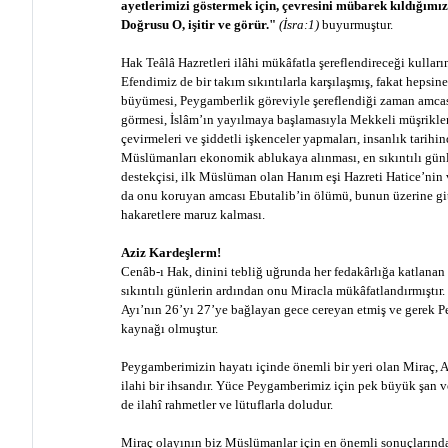
ayetlerimizi göstermek için, çevresini mübarek kıldığımız
Doğrusu O, işitir ve görür."
(İsra:1)
buyurmuştur.
Hak Teâlâ Hazretleri ilâhi mükâfatla şereflendireceği kullar
Efendimiz de bir takım sıkıntılarla karşılaşmış, fakat hepsin
büyümesi, Peygamberlik göreviyle şereflendiği zaman amcas
görmesi, İslâm’ın yayılmaya başlamasıyla Mekkeli müşrikler
çevirmeleri ve şiddetli işkenceler yapmaları, insanlık tarihi
Müslümanları ekonomik ablukaya alınması, en sıkıntılı gü
destekçisi, ilk Müslüman olan Hanım eşi Hazreti Hatice’nin
da onu koruyan amcası Ebutalib’in ölümü, bunun üzerine gitt
hakaretlere maruz kalması.
Aziz Kardeşlerm!
Cenâb-ı Hak, dinini tebliğ uğrunda her fedakârlığa katlana
sıkıntılı günlerin ardından onu Miracla mükâfatlandırmıştır
Ayı’nın 26’yı 27’ye bağlayan gece cereyan etmiş ve gerek 
kaynağı olmuştur.
Peygamberimizin hayatı içinde önemli bir yeri olan Miraç, 
ilahi bir ihsandır. Yüce Peygamberimiz için pek büyük şan v
de ilahî rahmetler ve lütuflarla doludur.
Miraç olayının biz Müslümanlar için en önemli sonuçlarından