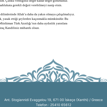
elim. Çünkü verdiğiniz değer kadar değer görürsünüz.
ahlukata gerekli değeri verebilmeyi nasip etsin.
n dilimlerinde Allah’a daha da yakın olmaya çalışılmalıyız.
mek, yasak ettiği şeylerden kaçınmakla mümkündür. Bu
a Müslüman Türk Azınlığı’nın daha aydınlık yarınlara
iraç Kandiliniz mübarek olsun.
Ant. Stogiannidi Evaggelou 19, 671 00 İskeçe (Xanthi) / Greece
Telefon : 25410 65612