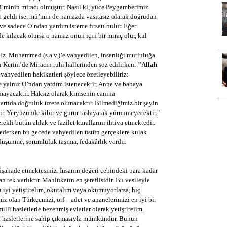
ü’minin miracı olmuştur. Nasıl ki, yüce Peygamberimiz
ya geldi ise, mü’min de namazda vasıtasız olarak doğrudan
e sadece O’ndan yardım isteme fırsatı bulur. Eğer
e kılacak olursa o namaz onun için bir miraç olur, kul
Hz. Muhammed (s.a.v.)’e vahyedilen, insanlığı mutluluğa
ı Kerim’de Miracın ruhi hallerinden söz edilirken:
"Allah
ahyedilen hakikatleri şöylece özetleyebiliriz:
e yalnız O’ndan yardım istenecektir. Anne ve babaya
lmayacaktır. Haksız olarak kimsenin canına
tartıda doğruluk üzere olunacaktır. Bilmediğimiz bir şeyin
r. Yeryüzünde kibir ve gurur taslayarak yürünmeyecektir."
ekli bütün ahlak ve fazilet kurallarını ihtiva etmektedir.
a ederken bu gecede vahyedilen üstün gerçeklere kulak
üşünme, sorumluluk taşıma, fedakârlık vardır.
üşahade etmektesiniz. İnsanın değeri cebindeki para kadar
n tek varlıktır. Mahlükatın en şereflisidir. Bu vesileyle
 iyi yetiştirelim, okutalım veya okumuyorlarsa, hiç
iz olan Türkçemizi, örf – adet ve ananelerimizi en iyi bir
llî hasletlerle bezenmiş evlatlar olarak yetiştirelim.
î hasletlerine sahip çıkmasıyla mümkündür. Bunun