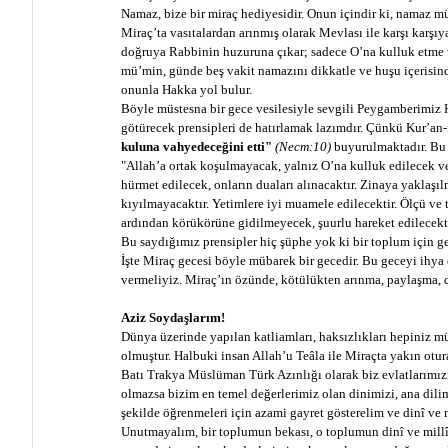
Namaz, bize bir miraç hediyesidir. Onun içindir ki, namaz m
Miraç’ta vasıtalardan arınmış olarak Mevlası ile karşı karşı
doğruya Rabbinin huzuruna çıkar; sadece O’na kulluk etme v
mü’min, günde beş vakit namazını dikkatle ve huşu içerisind
onunla Hakka yol bulur.
Böyle müstesna bir gece vesilesiyle sevgili Peygamberimiz 
götürecek prensipleri de hatırlamak lazımdır. Çünkü Kur’an-
kuluna vahyedeceğini etti"
(Necm:10)
buyurulmaktadır. Bu v
"Allah’a ortak koşulmayacak, yalnız O’na kulluk edilecek v
hürmet edilecek, onların duaları alınacaktır. Zinaya yaklaşı
kıyılmayacaktır. Yetimlere iyi muamele edilecektir. Ölçü ve 
ardından körükörüne gidilmeyecek, şuurlu hareket edilecekti
Bu saydığımız prensipler hiç şüphe yok ki bir toplum için ger
İşte Miraç gecesi böyle mübarek bir gecedir. Bu geceyi ihy
vermeliyiz. Miraç’ın özünde, kötülükten arınma, paylaşma, d
Aziz Soydaşlarım!
Dünya üzerinde yapılan katliamları, haksızlıkları hepiniz m
olmuştur. Halbuki insan Allah’u Teâla ile Miraçta yakın otura
Batı Trakya Müslüman Türk Azınlığı olarak biz evlatlarımızı
olmazsa bizim en temel değerlerimiz olan dinimizi, ana dilim
şekilde öğrenmeleri için azami gayret gösterelim ve dinî ve mi
Unutmayalım, bir toplumun bekası, o toplumun dinî ve mill