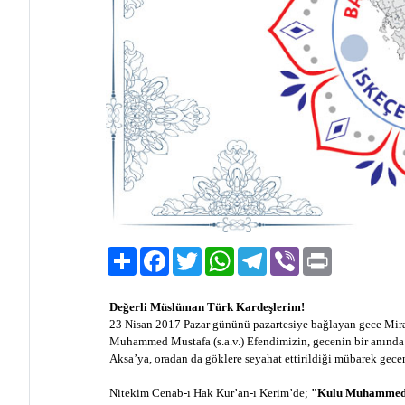
Paylaş
Facebook
Twitter
WhatsApp
Telegram
Viber
Print
Değerli Müslüman Türk Kardeşlerim!
23 Nisan 2017 Pazar gününü pazartesiye bağlayan gece Mira
Muhammed Mustafa (s.a.v.) Efendimizin, gecenin bir anınd
Aksa’ya, oradan da göklere seyahat ettirildiği mübarek gecen
Nitekim Cenab-ı Hak Kur’an-ı Kerim’de;
"Kulu Muhammed’i