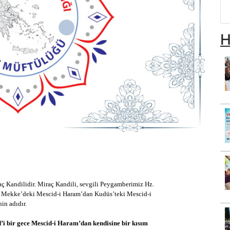
H
ç Kandilidir. Miraç Kandili, sevgili Peygamberimiz Hz.
a Mekke’deki Mescid-i Haram’dan Kudüs’teki Mescid-i
in adıdır.
 bir gece Mescid-i Haram’dan kendisine bir kısım