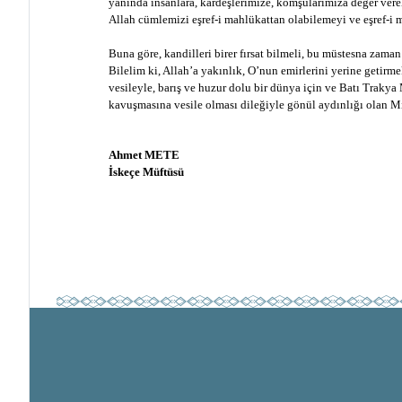
yanında insanlara, kardeşlerimize, komşularımıza değer ver
Allah cümlemizi eşref-i mahlükattan olabilemeyi ve eşref-i m
Buna göre, kandilleri birer fırsat bilmeli, bu müstesna zama
Bilelim ki, Allah’a yakınlık, O’nun emirlerini yerine getir
vesileyle, barış ve huzur dolu bir dünya için ve Batı Traky
kavuşmasına vesile olması dileğiyle gönül aydınlığı olan M
Ahmet METE
İskeçe Müftüsü