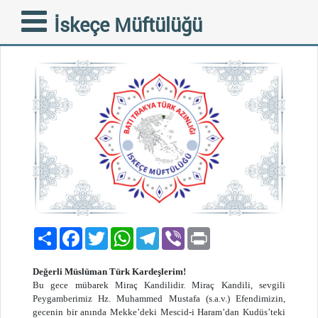
MİRAÇ KANDİLİ MESAJI
İskeçe Müftülüğü
01-04-2019
Paylaş
Facebook
Twitter
WhatsApp
Telegram
Viber
Print
Değerli Müslüman Türk Kardeşlerim!
Bu gece mübarek Miraç Kandilidir. Miraç Kandili, sevgili
Peygamberimiz Hz. Muhammed Mustafa (s.a.v.) Efendimizin,
gecenin bir anında Mekke’deki Mescid-i Haram’dan Kudüs’teki