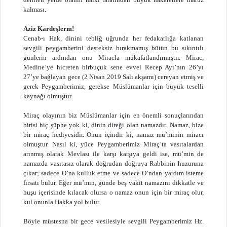
kalması.
Aziz Kardeşlerm!
Cenab-ı Hak, dinini tebliğ uğrunda her fedakarlığa katlanan
sevgili peygamberini desteksiz bırakmamış bütün bu sıkıntılı
günlerin ardından onu Miracla mükafatlandırmıştır. Mirac,
Medine’ye hicreten birbuçuk sene evvel Recep Ayı’nın 26’yı
27’ye bağlayan gece (2 Nisan 2019 Salı akşamı) cereyan etmiş ve
gerek Peygamberimiz, gerekse Müslümanlar için büyük teselli
kaynağı olmuştur.
Miraç olayının biz Müslümanlar için en önemli sonuçlarından
birisi hiç şüphe yok ki, dinin direği olan namazdır. Namaz, bize
bir miraç hediyesidir. Onun içindir ki, namaz mü’minin miracı
olmuştur. Nasıl ki, yüce Peygamberimiz Miraç’ta vasıtalardan
arınmış olarak Mevlası ile karşı karşıya geldi ise, mü’min de
namazda vasıtasız olarak doğrudan doğruya Rabbinin huzuruna
çıkar; sadece O’na kulluk etme ve sadece O’ndan yardım isteme
fırsatı bulur. Eğer mü’min, günde beş vakit namazını dikkatle ve
huşu içerisinde kılacak olursa o namaz onun için bir miraç olur,
kul onunla Hakka yol bulur.
Böyle müstesna bir gece vesilesiyle sevgili Peygamberimiz Hz.