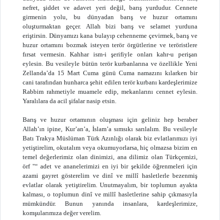
nefret, şiddet ve adavet yeri değil, barış yurdudur. Cennete
girmenin yolu, bu dünyadan barış ve huzur ortamını
oluşturmaktan geçer. Allah bizi barış ve selamet yurduna
eriştirsin. Dünyamızı kana bulayıp cehenneme çevirmek, barış ve
huzur ortamını bozmak isteyen terör örgütlerine ve teröristlere
fırsat vermesin. Kahhar ism-i şerifiyle onları kahr-u perişan
eylesin. Bu vesileyle bütün terör kurbanlarına ve özellikle Yeni
Zellanda’da 15 Mart Cuma günü Cuma namazını kılarken bir
cani tarafından hunharca şehit edilen terör kurbanı kardeşlerimize
Rabbim rahmetiyle muamele edip, mekanlarını cennet eylesin.
Yaralılara da acil şifalar nasip etsin.
Barış ve huzur ortamının oluşması için geliniz hep beraber
Allah’ın ipine, Kur’an’a, İslam’a sımsıkı sarılalım. Bu vesileyle
Batı Trakya Müslüman Türk Azınlığı olarak biz evlatlarımızı iyi
yetiştirelim, okutalım veya okumuyorlarsa, hiç olmazsa bizim en
temel değerlerimiz olan dinimizi, ana dilimiz olan Türkçemizi,
örf "“ adet ve ananelerimizi en iyi bir şekilde öğrenmeleri için
azami gayret gösterelim ve dinî ve millî hasletlerle bezenmiş
evlatlar olarak yetiştirelim. Unutmayalım, bir toplumun ayakta
kalması, o toplumun dinî ve millî hasletlerine sahip çıkmasıyla
mümkündür. Bunun yanında insanlara, kardeşlerimize,
komşularımıza değer verelim.