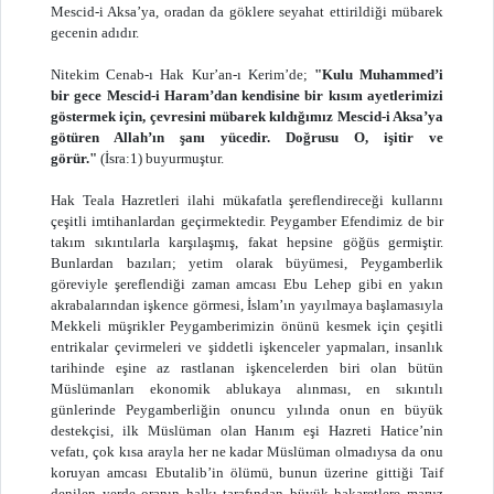
Mescid-i Aksa’ya, oradan da göklere seyahat ettirildiği mübarek
gecenin adıdır.
Nitekim Cenab-ı Hak Kur’an-ı Kerim’de;
"Kulu Muhammed’i
bir gece Mescid-i Haram’dan kendisine bir kısım ayetlerimizi
göstermek için, çevresini mübarek kıldığımız Mescid-i Aksa’ya
götüren Allah’ın şanı yücedir. Doğrusu O, işitir ve
görür."
(İsra:1) buyurmuştur.
Hak Teala Hazretleri ilahi mükafatla şereflendireceği kullarını
çeşitli imtihanlardan geçirmektedir. Peygamber Efendimiz de bir
takım sıkıntılarla karşılaşmış, fakat hepsine göğüs germiştir.
Bunlardan bazıları; yetim olarak büyümesi, Peygamberlik
göreviyle şereflendiği zaman amcası Ebu Lehep gibi en yakın
akrabalarından işkence görmesi, İslam’ın yayılmaya başlamasıyla
Mekkeli müşrikler Peygamberimizin önünü kesmek için çeşitli
entrikalar çevirmeleri ve şiddetli işkenceler yapmaları, insanlık
tarihinde eşine az rastlanan işkencelerden biri olan bütün
Müslümanları ekonomik ablukaya alınması, en sıkıntılı
günlerinde Peygamberliğin onuncu yılında onun en büyük
destekçisi, ilk Müslüman olan Hanım eşi Hazreti Hatice’nin
vefatı, çok kısa arayla her ne kadar Müslüman olmadıysa da onu
koruyan amcası Ebutalib’in ölümü, bunun üzerine gittiği Taif
denilen yerde oranın halkı tarafından büyük hakaretlere maruz