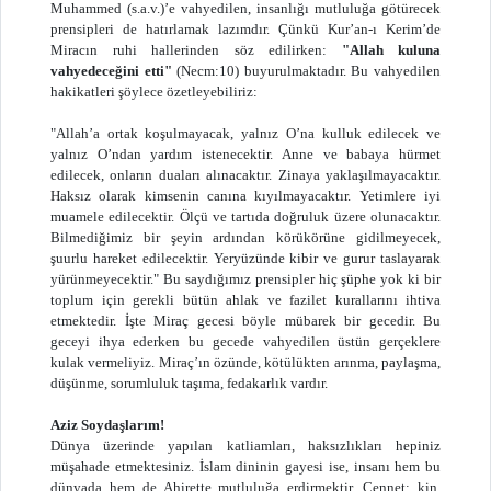
Muhammed (s.a.v.)’e vahyedilen, insanlığı mutluluğa götürecek
prensipleri de hatırlamak lazımdır. Çünkü Kur’an-ı Kerim’de
Miracın ruhi hallerinden söz edilirken:
"Allah kuluna
vahyedeceğini etti"
(Necm:10) buyurulmaktadır. Bu vahyedilen
hakikatleri şöylece özetleyebiliriz:
"Allah’a ortak koşulmayacak, yalnız O’na kulluk edilecek ve
yalnız O’ndan yardım istenecektir. Anne ve babaya hürmet
edilecek, onların duaları alınacaktır. Zinaya yaklaşılmayacaktır.
Haksız olarak kimsenin canına kıyılmayacaktır. Yetimlere iyi
muamele edilecektir. Ölçü ve tartıda doğruluk üzere olunacaktır.
Bilmediğimiz bir şeyin ardından körükörüne gidilmeyecek,
şuurlu hareket edilecektir. Yeryüzünde kibir ve gurur taslayarak
yürünmeyecektir." Bu saydığımız prensipler hiç şüphe yok ki bir
toplum için gerekli bütün ahlak ve fazilet kurallarını ihtiva
etmektedir. İşte Miraç gecesi böyle mübarek bir gecedir. Bu
geceyi ihya ederken bu gecede vahyedilen üstün gerçeklere
kulak vermeliyiz. Miraç’ın özünde, kötülükten arınma, paylaşma,
düşünme, sorumluluk taşıma, fedakarlık vardır.
Aziz Soydaşlarım!
Dünya üzerinde yapılan katliamları, haksızlıkları hepiniz
müşahade etmektesiniz. İslam dininin gayesi ise, insanı hem bu
dünyada hem de Ahirette mutluluğa erdirmektir. Cennet; kin,