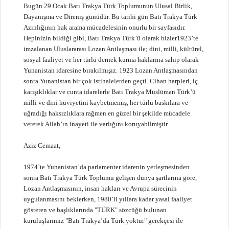
Bugün 29 Ocak Batı Trakya Türk Toplumunun Ulusal Birlik,
Dayanışma ve Direniş günüdür. Bu tarihi gün Batı Trakya Türk
Azınlığının hak arama mücadelesinin onurlu bir sayfasıdır.
Hepinizin bildiği gibi, Batı Trakya Türk’ü olarak bizler1923’te
imzalanan Uluslararası Lozan Antlaşması ile; dini, milli, kültürel,
sosyal faaliyet ve her türlü dernek kurma haklarına sahip olarak
Yunanistan idaresine bırakılmışız. 1923 Lozan Antlaşmasından
sonra Yunanistan bir çok istihalelerden geçti. Cihan harpleri, iç
karışıklıklar ve cunta idarelerle Batı Trakya Müslüman Türk’ü
milli ve dini hüviyetini kaybetmemiş, her türlü baskılara ve
uğradığı haksızlıklara rağmen en güzel bir şekilde mücadele
vererek Allah’ın inayeti ile varlığını koruyabilmiştir.
Aziz Cemaat,
1974’te Yunanistan’da parlamenter idarenin yerleşmesinden
sonra Batı Trakya Türk Toplumu gelişen dünya şartlarına göre,
Lozan Antlaşmasının, insan hakları ve Avrupa sürecinin
uygulanmasını beklerken, 1980’li yıllara kadar yasal faaliyet
gösteren ve başlıklarında "TÜRK" sözcüğü bulunan
kuruluşlarımız "Batı Trakya’da Türk yoktur" gerekçesi ile