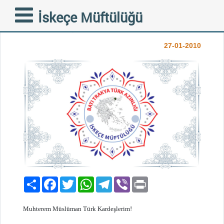
HUTBE - 29 OCAK
İskeçe Müftülüğü
DİRENİŞ GÜNÜ
27-01-2010
Paylaş
Facebook
Twitter
WhatsApp
Telegram
Viber
Print
Muhterem Müslüman Türk Kardeşlerim!