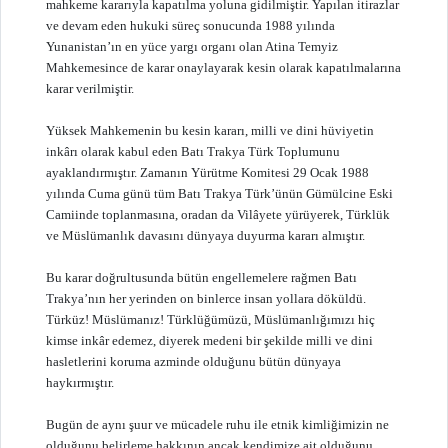
mahkeme kararıyla kapatılma yoluna gidilmiştir. Yapılan itirazlar
ve devam eden hukuki süreç sonucunda 1988 yılında
Yunanistan’ın en yüce yargı organı olan Atina Temyiz
Mahkemesince de karar onaylayarak kesin olarak kapatılmalarına
karar verilmiştir.
Yüksek Mahkemenin bu kesin kararı, milli ve dini hüviyetin
inkârı olarak kabul eden Batı Trakya Türk Toplumunu
ayaklandırmıştır. Zamanın Yürütme Komitesi 29 Ocak 1988
yılında Cuma günü tüm Batı Trakya Türk’ünün Gümülcine Eski
Camiinde toplanmasına, oradan da Vilâyete yürüyerek, Türklük
ve Müslümanlık davasını dünyaya duyurma kararı almıştır.
Bu karar doğrultusunda bütün engellemelere rağmen Batı
Trakya’nın her yerinden on binlerce insan yollara döküldü.
Τürküz! Μüslümanız! Türklüğümüzü, Müslümanlığımızı hiç
kimse inkâr edemez, diyerek medeni bir şekilde milli ve dini
hasletlerini koruma azminde olduğunu bütün dünyaya
haykırmıştır.
Bugün de aynı şuur ve mücadele ruhu ile etnik kimliğimizin ne
olduğunu belirleme hakkının ancak kendimize ait olduğunu