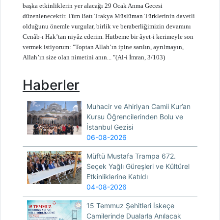
başka etkinliklerin yer alacağı 29 Ocak Anma Gecesi
düzenlenecektir. Tüm Batı Trakya Müslüman Türklerinin davetli
olduğunu önemle vurgular, birlik ve beraberliğimizin devamını
Cenâb-ı Hak’tan niyâz ederim. Hutbeme bir âyet-i kerimeyle son
vermek istiyorum: "Toptan Allah’ın ipine sarılın, ayrılmayın,
Allah’ın size olan nimetini anın... "(Al-i İmran, 3/103)
Haberler
Muhacir ve Ahiriyan Camii Kur’an
Kursu Öğrencilerinden Bolu ve
İstanbul Gezisi
06-08-2026
Müftü Mustafa Trampa 672.
Seçek Yağlı Güreşleri ve Kültürel
Etkinliklerine Katıldı
04-08-2026
15 Temmuz Şehitleri İskeçe
Camilerinde Dualarla Anılacak