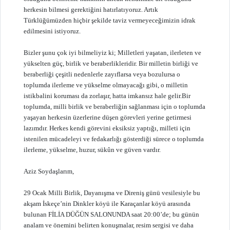
herkesin bilmesi gerektiğini hatırlatıyoruz. Artık
Türklüğümüzden hiçbir şekilde taviz vermeyeceğimizin idrak
edilmesini istiyoruz.
Bizler şunu çok iyi bilmeliyiz ki; Milletleri yaşatan, ilerleten ve
yükselten güç, birlik ve beraberlikleridir. Bir milletin birliği ve
beraberliği çeşitli nedenlerle zayıflarsa veya bozulursa o
toplumda ilerleme ve yükselme olmayacağı gibi, o milletin
istikbalini koruması da zorlaşır, hatta imkansız hale gelir.Bir
toplumda, milli birlik ve beraberliğin sağlanması için o toplumda
yaşayan herkesin üzerlerine düşen görevleri yerine getirmesi
lazımdır. Herkes kendi görevini eksiksiz yaptığı, milleti için
istenilen mücadeleyi ve fedakarlığı gösterdiği sürece o toplumda
ilerleme, yükselme, huzur, sükûn ve güven vardır.
Aziz Soydaşlarım,
29 Ocak Milli Birlik, Dayanışma ve Direniş günü vesilesiyle bu
akşam İskeçe’nin Dinkler köyü ile Karaçanlar köyü arasında
bulunan FİLİA DÜĞÜN SALONUNDA saat 20:00’de; bu günün
analam ve önemini belirten konuşmalar, resim sergisi ve daha