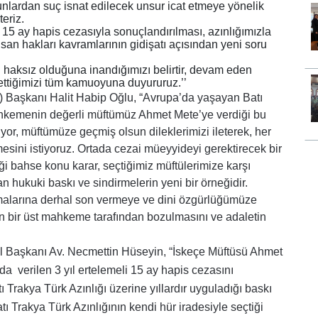
bunlardan suç isnat edilecek unsur icat etmeye yönelik
teriz.
n 15 ay hapis cezasıyla sonuçlandırılması, azınlığımızla
 insan hakları kavramlarının gidişatı açısından yeni soru
 haksız olduğuna inandığımızı belirtir, devam eden
t ettiğimizi tüm kamuoyuna duyururuz.’’
 Başkanı Halit Habip Oğlu, “Avrupa’da yaşayan Batı
ahkemenin değerli müftümüz Ahmet Mete’ye verdiği bu
ıyor, müftümüze geçmiş olsun dileklerimizi ileterek, her
ni istiyoruz. Ortada cezai müeyyideyi gerektirecek bir
ahse konu karar, seçtiğimiz müftülerimize karşı
n hukuki baskı ve sindirmelerin yeni bir örneğidir.
amalarına derhal son vermeye ve dini özgürlüğümüze
ın bir üst mahkeme tarafından bozulmasını ve adaletin
 Başkanı Av. Necmettin Hüseyin, “İskeçe Müftüsü Ahmet
a verilen 3 yıl ertelemeli 15 ay hapis cezasını
 Trakya Türk Azınlığı üzerine yıllardır uyguladığı baskı
atı Trakya Türk Azınlığının kendi hür iradesiyle seçtiği