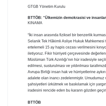
GTGB Yönetim Kurulu
BTTÖB: “Ülkemizin demokrasisi ve insanlarım
KINAMA
“İki insan arasında fiziksel bir benzerlik kurmas
Selanik Tek Hâkimli Asliye Hukuk Mahkemesi ta
ertelemeli 15 ay hapis cezası verilmesini kını
iletiyoruz.
Fikir hürriyeti çerçevesinde değerlen
Müslüman Türk Azınlığı’nın hür iradesiyle seçil
edilmesi, susturulması ve yıldırılması tarafımız
Avrupa Birliği insan hak ve hürriyetlerine aykı
adalete olan inancı zedelenmiştir.
Umudumuz ve 
şahsiyetleri ürkütmek ve baskılamak için yargın
iradesini rencide eden bu kararın gözden geçiril
BTTÖB