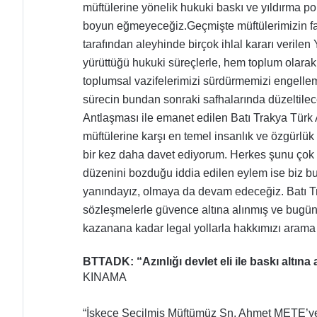
müftülerine yönelik hukuki baskı ve yıldırma p
boyun eğmeyeceğiz.
Geçmişte müftülerimizin f
tarafından aleyhinde birçok ihlal kararı verile
yürüttüğü hukuki süreçlerle, hem toplum olarak 
toplumsal vazifelerimizi sürdürmemizi engelle
sürecin bundan sonraki safhalarında düzeltile
Antlaşması ile emanet edilen Batı Trakya Türk A
müftülerine karşı en temel insanlık ve özgürlü
bir kez daha davet ediyorum.
Herkes şunu çok i
düzenini bozduğu iddia edilen eylem ise biz b
yanındayız, olmaya da devam edeceğiz. Batı Tra
sözleşmelerle güvence altına alınmış ve bugün
kazanana kadar legal yollarla hakkımızı arama
BTTADK: “Azınlığı devlet eli ile baskı altına
KINAMA
“İskeçe Seçilmiş Müftümüz Sn. Ahmet METE’y