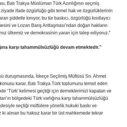
ması, Batı Trakya Müslüman Türk Azınlığının seçmiş
ziyade ifade özgürlüğü gibi temel hak ve özgürlüklerinin
arı şiddetle kınıyor, bu tür baskıcı, özgürlüğü kısıtlayıcı
mesini ve Lozan Barış Antlaşması’ndan doğan hakların
mız ülkemiz ve demokrasinin yararı için talep ediyoruz.”
ğına karşı tahammülsüzlüğü devam etmektedir.”
ü duruşmasında, İskeçe Seçilmiş Müftüsü Sn. Ahmet
konusu karar, Batı Trakya Türk toplumunu temsil eden
nde ‘Türk’ kelimesi geçtiği için derneklerimizi kapatan ve
tan’ın bölgedeki Türk varlığına karşı tahammülsüzlüğü
desiyle seçtiği müftülere yönelik hukuki baskı ve
ki alınan bu haksız karar bir üst mahkemede tekrar