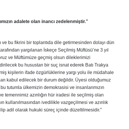
ızın adalete olan inancı zedelenmiştir.”
ı ve bu fikrini bir toplantıda dile getirmesinden dolayı dün
rafından yargılanan İskeçe Seçilmiş Müftüsü’ne 3 yıl
yoruz ve Müftümüze geçmiş olsun dileklerimizi
dirilecek bu husustan bir suç isnat ederek Batı Trakya
miş kişilerin ifade özgürlüklerine yargı yolu ile müdahale
dan kabul edilecek bir durum değildir.
Üyesi olduğumuz
rı bu tutumla ülkemizin demokrasisi ve insanlarımızın
temennimiz azınlığın hür iradesi ile seçilmiş olan
ın kullanılmasından ivedilikle vazgeçilmesi ve azınlık
ip adil olarak hukuki süreç içinde düzeltilmesidir.”