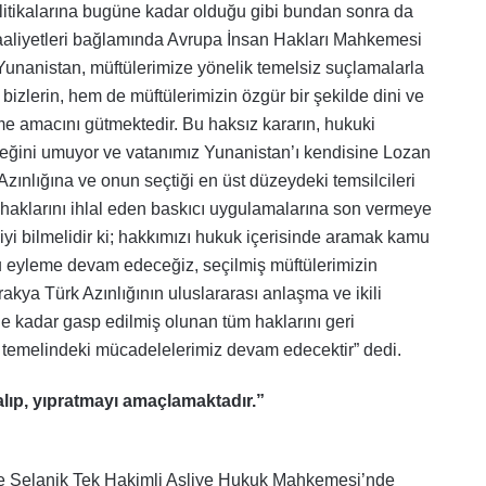
olitikalarına bugüne kadar olduğu gibi bundan sonra da
aaliyetleri bağlamında Avrupa İnsan Hakları Mahkemesi
n Yunanistan, müftülerimize yönelik temelsiz suçlamalarla
bizlerin, hem de müftülerimizin özgür bir şekilde dini ve
me amacını gütmektedir.
Bu haksız kararın, hukuki
ceğini umuyor ve vatanımız Yunanistan’ı kendisine Lozan
zınlığına ve onun seçtiği en üst düzeydeki temsilcileri
k haklarını ihlal eden baskıcı uygulamalarına son vermeye
yi bilmelidir ki; hakkımızı hukuk içerisinde aramak kamu
u eyleme devam edeceğiz, seçilmiş müftülerimizin
kya Türk Azınlığının uluslararası anlaşma ve ikili
e kadar gasp edilmiş olunan tüm haklarını geri
 temelindeki mücadelelerimiz devam edecektir” dedi.
 alıp, yıpratmayı amaçlamaktadır.”
e Selanik Tek Hakimli Asliye Hukuk Mahkemesi’nde