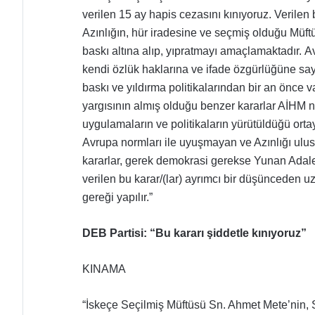
verilen 15 ay hapis cezasını kınıyoruz.
Verilen 
Azınlığın, hür iradesine ve seçmiş olduğu Müftül
baskı altına alıp, yıpratmayı amaçlamaktadır.
Av
kendi özlük haklarına ve ifade özgürlüğüne say
baskı ve yıldırma politikalarından bir an önce
yargısının almış olduğu benzer kararlar AİHM 
uygulamaların ve politikaların yürütüldüğü ortay
Avrupa normları ile uyuşmayan ve Azınlığı ulusa
kararlar, gerek demokrasi gerekse Yunan Adal
verilen bu karar/(lar) ayrımcı bir düşünceden 
gereği yapılır.”
DEB Partisi: “Bu kararı şiddetle kınıyoruz”
KINAMA
“İskeçe Seçilmiş Müftüsü Sn. Ahmet Mete’nin,