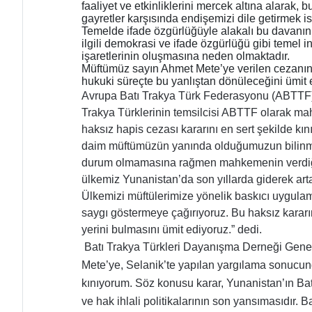
faaliyet ve etkinliklerini mercek altına alarak, 
gayretler karşısında endişemizi dile getirmek is
Temelde ifade özgürlüğüyle alakalı bu davanı
ilgili demokrasi ve ifade özgürlüğü gibi temel
işaretlerinin oluşmasına neden olmaktadır.
Müftümüz sayın Ahmet Mete’ye verilen cezanın
hukuki süreçte bu yanlıştan dönüleceğini ümi
Avrupa Batı Trakya Türk Federasyonu (ABTTF)
Trakya Türklerinin temsilcisi ABTTF olarak m
haksız hapis cezası kararını en sert şekilde kın
daim müftümüzün yanında olduğumuzun bilinmesi
durum olmamasına rağmen mahkemenin verdiği b
ülkemiz Yunanistan’da son yıllarda giderek arta
Ülkemizi müftülerimize yönelik baskıcı uygul
saygı göstermeye çağırıyoruz. Bu haksız karar
yerini bulmasını ümit ediyoruz.” dedi.
Batı Trakya Türkleri Dayanışma Derneği Genel
Mete’ye, Selanik’te yapılan yargılama sonucund
kınıyorum. Söz konusu karar, Yunanistan’ın Batı
ve hak ihlali politikalarının son yansımasıdır. B