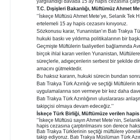
yargılandığı davada 15 ay hapis cezasına çarptı
T.C. Dışişleri Bakanlığı, Müftümüz Ahmet Met
’’İskeçe Müftüsü Ahmet Mete’ye, Selanik Tek H
ertelemeli 15 ay hapis cezasını kınıyoruz.
Sözkonusu karar, Yunanistan’ın Batı Trakya Türk
hukuki baskı ve yıldırma politikalarının bir baş
Geçmişte Müftülerin faaliyetleri bağlamında A
birçok ihlal kararı verilen Yunanistan, Müftüle
süreçlerle, adıgeçenlerin serbest bir şekilde d
amacını gütmektedir.
Bu haksız kararın, hukuki sürecin bundan sonra
Batı Trakya Türk Azınlığı ve seçtiği Müftülerin 
uygulamalarına son vermeye bir kez daha dave
Batı Trakya Türk Azınlığının uluslararası anla
takipçisi olmaya devam edeceğiz.’’
İskeçe Türk Birliği, Müftümüze verilen hapis 
’’İskeçe Müftüsü sayın Ahmet Mete’nin, Sel
hapis cezasına çarptırılmasını son derece haksı
Batı Trakya Türklerinin seçtiği müftülere yönel
takip ediyoruz. Batı Trakya Müslüman Türk Azın