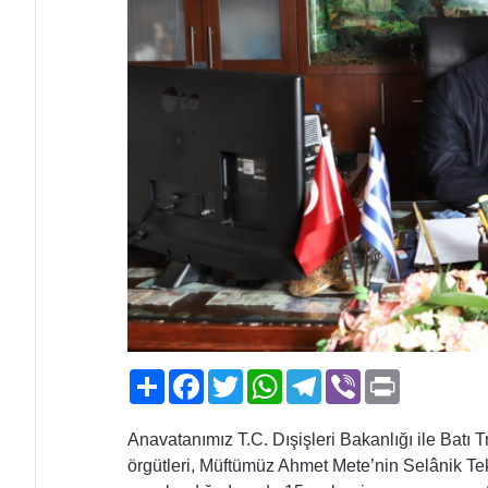
Paylaş
Facebook
Twitter
WhatsApp
Telegram
Viber
Print
Anavatanımız T.C. Dışişleri Bakanlığı ile Batı T
örgütleri, Müftümüz Ahmet Mete’nin Selânik T