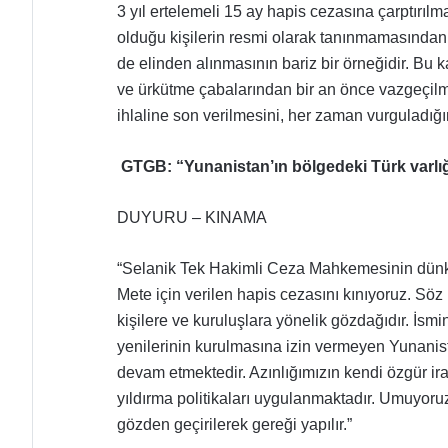
3 yıl ertelemeli 15 ay hapis cezasına çarptırıl
olduğu kişilerin resmi olarak tanınmamasından 
de elinden alınmasının bariz bir örneğidir. Bu kar
ve ürkütme çabalarından bir an önce vazgeçil
ihlaline son verilmesini, her zaman vurguladığı
GTGB: “Yunanistan’ın bölgedeki Türk varlı
DUYURU – KINAMA
“Selanik Tek Hakimli Ceza Mahkemesinin dünk
Mete için verilen hapis cezasını kınıyoruz.
Söz 
kişilere ve kuruluşlara yönelik gözdağıdır. İsmi
yenilerinin kurulmasına izin vermeyen Yunanis
devam etmektedir. Azınlığımızın kendi özgür ira
yıldırma politikaları uygulanmaktadır.
Umuyoruz 
gözden geçirilerek gereği yapılır.”