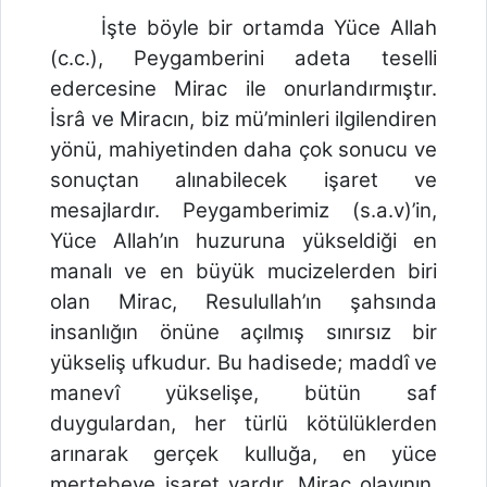
İşte böyle bir ortamda Yüce Allah
(c.c.), Peygamberini adeta teselli
edercesine Mirac ile onurlandırmıştır.
İsrâ ve Miracın, biz mü’minleri ilgilendiren
yönü, mahiyetinden daha çok sonucu ve
sonuçtan alınabilecek işaret ve
mesajlardır. Peygamberimiz (s.a.v)’in,
Yüce Allah’ın huzuruna yükseldiği en
manalı ve en büyük mucizelerden biri
olan Mirac, Resulullah’ın şahsında
insanlığın önüne açılmış sınırsız bir
yükseliş ufkudur. Bu hadisede; maddî ve
manevî yükselişe, bütün saf
duygulardan, her türlü kötülüklerden
arınarak gerçek kulluğa, en yüce
mertebeye işaret vardır. Mirac olayının,