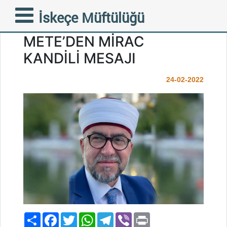
FAZİLETLİ İSKEÇE
İskeçe Müftülüğü
MÜFTÜMÜZ AHMET
METE’DEN MİRAC
KANDİLİ MESAJI
24-02-2022
Paylaş
Facebook
Twitter
WhatsApp
Telegram
Viber
Print