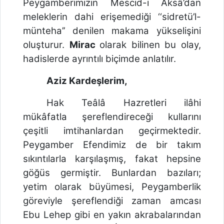
Peygamberimizin Mescid-i Aksâ’dan
meleklerin dahi erişemediği ‘‘sidretü’l-
münteha’’ denilen makama yükselişini
oluşturur.
Mirac
olarak bilinen bu olay,
hadislerde ayrıntılı biçimde anlatılır.
Aziz Kardeşlerim,
Hak Teâlâ Hazretleri ilâhi
mükâfatla şereflendireceği kullarını
çeşitli imtihanlardan geçirmektedir.
Peygamber Efendimiz de bir takım
sıkıntılarla karşılaşmış, fakat hepsine
göğüs germiştir. Bunlardan bazıları;
yetim olarak büyümesi, Peygamberlik
göreviyle şereflendiği zaman amcası
Ebu Lehep gibi en yakın akrabalarından