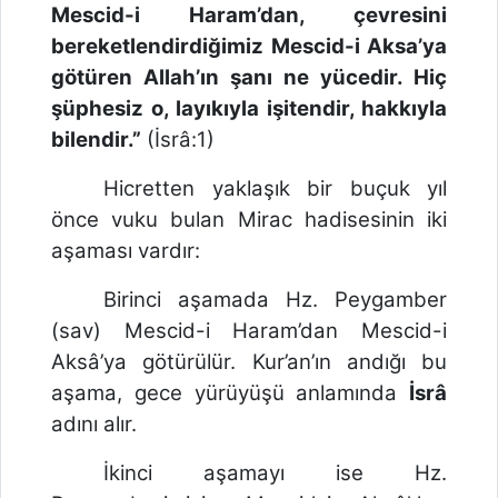
Mescid-i Haram’dan, çevresini
bereketlendirdiğimiz Mescid-i Aksa’ya
götüren Allah’ın şanı ne yücedir. Hiç
şüphesiz o, layıkıyla işitendir, hakkıyla
bilendir.”
(İsrâ:1)
Hicretten yaklaşık bir buçuk yıl
önce vuku bulan Mirac hadisesinin iki
aşaması vardır:
Birinci aşamada Hz. Peygamber
(sav) Mescid-i Haram’dan Mescid-i
Aksâ’ya götürülür. Kur’an’ın andığı bu
aşama, gece yürüyüşü anlamında
İsrâ
adını alır.
İkinci aşamayı ise Hz.