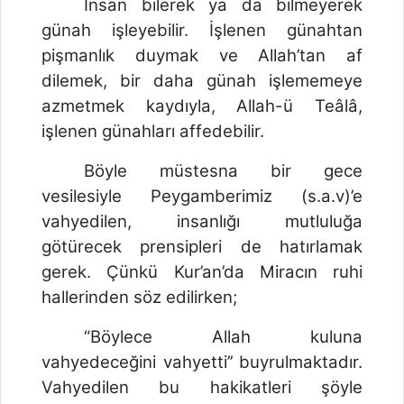
İnsan bilerek ya da bilmeyerek
günah işleyebilir. İşlenen günahtan
pişmanlık duymak ve Allah’tan af
dilemek, bir daha günah işlememeye
azmetmek kaydıyla, Allah-ü Teâlâ,
işlenen günahları affedebilir.
Böyle müstesna bir gece
vesilesiyle Peygamberimiz (s.a.v)’e
vahyedilen, insanlığı mutluluğa
götürecek prensipleri de hatırlamak
gerek. Çünkü Kur’an’da Miracın ruhi
hallerinden söz edilirken;
“Böylece Allah kuluna
vahyedeceğini vahyetti’’ buyrulmaktadır.
Vahyedilen bu hakikatleri şöyle