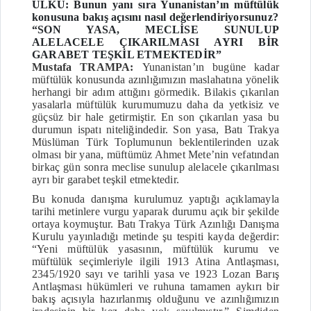
ÜLKÜ: Bunun yanı sıra Yunanistan’ın müftülük
konusuna bakış açısını nasıl değerlendiriyorsunuz?
“SON YASA, MECLİSE SUNULUP
ALELACELE ÇIKARILMASI AYRI BİR
GARABET TEŞKİL ETMEKTEDİR”
Mustafa TRAMPA:
Yunanistan’ın bugüne kadar
müftülük konusunda azınlığımızın maslahatına yönelik
herhangi bir adım attığını görmedik. Bilakis çıkarılan
yasalarla müftülük kurumumuzu daha da yetkisiz ve
güçsüz bir hale getirmiştir. En son çıkarılan yasa bu
durumun ispatı niteliğindedir. Son yasa, Batı Trakya
Müslüman Türk Toplumunun beklentilerinden uzak
olması bir yana, müftümüz Ahmet Mete’nin vefatından
birkaç gün sonra meclise sunulup alelacele çıkarılması
ayrı bir garabet teşkil etmektedir.
Bu konuda danışma kurulumuz yaptığı açıklamayla
tarihi metinlere vurgu yaparak durumu açık bir şekilde
ortaya koymuştur. Batı Trakya Türk Azınlığı Danışma
Kurulu yayınladığı metinde şu tespiti kayda değerdir:
“Yeni müftülük yasasının, müftülük kurumu ve
müftülük seçimleriyle ilgili 1913 Atina Antlaşması,
2345/1920 sayı ve tarihli yasa ve 1923 Lozan Barış
Antlaşması hükümleri ve ruhuna tamamen aykırı bir
bakış açısıyla hazırlanmış olduğunu ve azınlığımızın