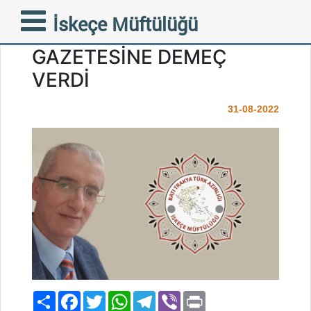
İSKEÇE MÜFTÜ ADAYI
İskeçe Müftülüğü
MUSTAFA TRAMPA ÜLKÜ
GAZETESİNE DEMEÇ
VERDİ
31-08-2022
Paylaş
Facebook
Twitter
WhatsApp
Telegram
Viber
Print