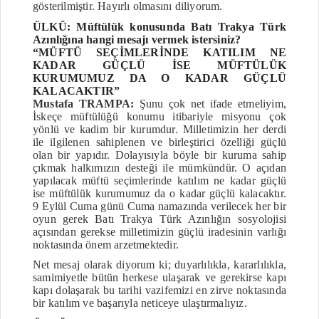
gösterilmiştir. Hayırlı olmasını diliyorum.
ÜLKÜ: Müftülük konusunda Batı Trakya Türk
Azınlığına hangi mesajı vermek istersiniz?
“MÜFTÜ SEÇİMLERİNDE KATILIM NE
KADAR GÜÇLÜ İSE MÜFTÜLÜK
KURUMUMUZ DA O KADAR GÜÇLÜ
KALACAKTIR”
Mustafa TRAMPA:
Şunu çok net ifade etmeliyim,
İskeçe müftülüğü konumu itibariyle misyonu çok
yönlü ve kadim bir kurumdur. Milletimizin her derdi
ile ilgilenen sahiplenen ve birleştirici özelliği güçlü
olan bir yapıdır. Dolayısıyla böyle bir kuruma sahip
çıkmak halkımızın desteği ile mümkündür. O açıdan
yapılacak müftü seçimlerinde katılım ne kadar güçlü
ise müftülük kurumumuz da o kadar güçlü kalacaktır.
9 Eylül Cuma günü Cuma namazında verilecek her bir
oyun gerek Batı Trakya Türk Azınlığın sosyolojisi
açısından gerekse milletimizin güçlü iradesinin varlığı
noktasında önem arzetmektedir.
Net mesaj olarak diyorum ki; duyarlılıkla, kararlılıkla,
samimiyetle bütün herkese ulaşarak ve gerekirse kapı
kapı dolaşarak bu tarihi vazifemizi en zirve noktasında
bir katılım ve başarıyla neticeye ulaştırmalıyız.