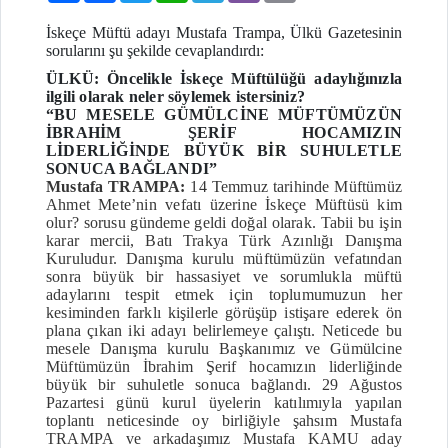
İskeçe Müftü adayı Mustafa Trampa, Ülkü Gazetesinin
sorularını şu şekilde cevaplandırdı:
ÜLKÜ: Öncelikle İskeçe Müftülüğü adaylığınızla
ilgili olarak neler söylemek istersiniz?
“BU MESELE GÜMÜLCİNE MÜFTÜMÜZÜN
İBRAHİM ŞERİF HOCAMIZIN
LİDERLİĞİNDE BÜYÜK BİR SUHULETLE
SONUCA BAĞLANDI”
Mustafa TRAMPA:
14 Temmuz tarihinde Müftümüz
Ahmet Mete’nin vefatı üzerine İskeçe Müftüsü kim
olur? sorusu gündeme geldi doğal olarak. Tabii bu işin
karar mercii, Batı Trakya Türk Azınlığı Danışma
Kuruludur. Danışma kurulu müftümüzün vefatından
sonra büyük bir hassasiyet ve sorumlukla müftü
adaylarını tespit etmek için toplumumuzun her
kesiminden farklı kişilerle görüşüp istişare ederek ön
plana çıkan iki adayı belirlemeye çalıştı. Neticede bu
mesele Danışma kurulu Başkanımız ve Gümülcine
Müftümüzün İbrahim Şerif hocamızın liderliğinde
büyük bir suhuletle sonuca bağlandı. 29 Ağustos
Pazartesi günü kurul üyelerin katılımıyla yapılan
toplantı neticesinde oy birliğiyle şahsım Mustafa
TRAMPA ve arkadaşımız Mustafa KAMU aday