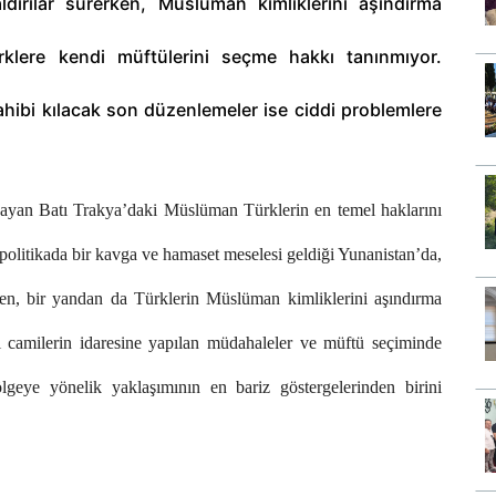
ldırılar sürerken, Müslüman kimliklerini aşındırma
rklere kendi müftülerini seçme hakkı tanınmıyor.
ahibi kılacak son düzenlemeler ise ciddi problemlere
şayan Batı Trakya’daki Müslüman Türklerin en temel haklarını
politikada bir kavga ve hamaset meselesi geldiği Yunanistan’da,
rken, bir yandan da Türklerin Müslüman kimliklerini aşındırma
i camilerin idaresine yapılan müdahaleler ve müftü seçiminde
ölgeye yönelik yaklaşımının en bariz göstergelerinden birini