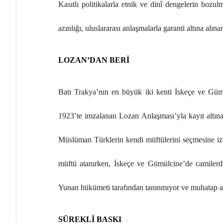
Kasıtlı politikalarla etnik ve dinî dengelerin boz
azınlığı, uluslararası anlaşmalarla garanti altına alına
LOZAN’DAN BERİ
Batı Trakya’nın en büyük iki kenti İskeçe ve Gümü
1923’te imzalanan Lozan Anlaşması’yla kayıt altın
Müslüman Türklerin kendi müftülerini seçmesine izi
müftü atanırken, İskeçe ve Gümülcine’de camilerd
Yunan hükümeti tarafından tanınmıyor ve muhatap a
SÜREKLİ BASKI