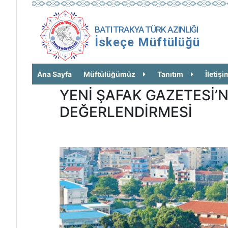
BATI TRAKYA TÜRK AZINLIĞI
İskeçe Müftülüğü
Ana Sayfa
Müftülüğümüz
Tanıtım
İletişi
YENİ ŞAFAK GAZETESİ’Nİ
DEĞERLENDİRMESİ