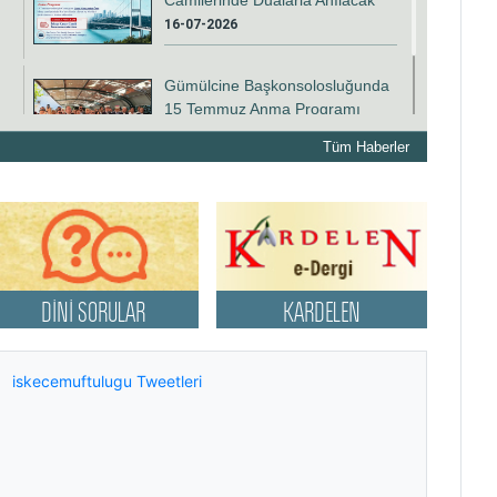
Camilerinde Dualarla Anılacak
16-07-2026
Gümülcine Başkonsolosluğunda
15 Temmuz Anma Programı
Düzenlendi
Tüm Haberler
15-07-2026
DİNİ SORULAR
KARDELEN
DİNİ SORULAR
KARDELEN
iskecemuftulugu Tweetleri