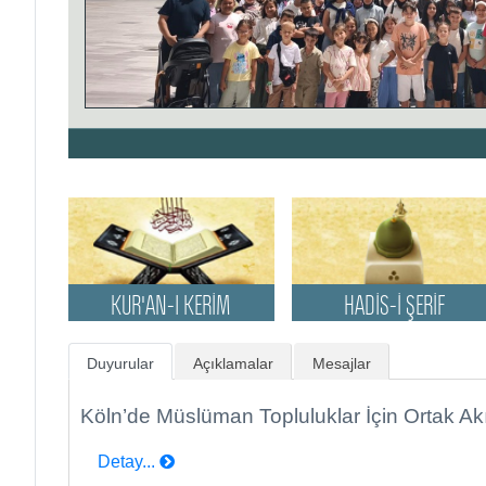
KUR'AN-I KERİM
HADİS-İ ŞERİF
KUR'AN-I KERİM
HADİS-İ ŞERİF
Duyurular
Açıklamalar
Mesajlar
Köln’de Müslüman Topluluklar İçin Ortak A
Detay...