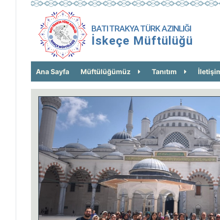
BATI TRAKYA TÜRK AZINLIĞI
İskeçe Müftülüğü
Ana Sayfa
Müftülüğümüz
Tanıtım
İletişi